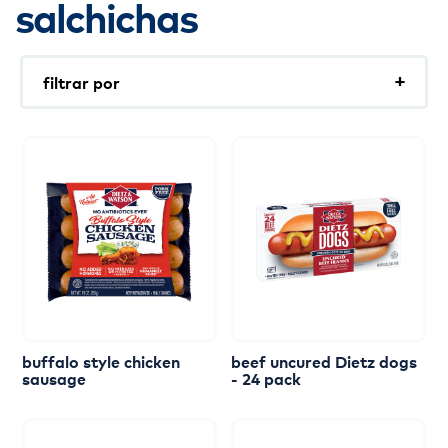
salchichas
filtrar por
En rebanadas
Orgánicas
Para rebanar
Bajas en sodio
Sin nitratos
Sin antibióticos
Keto
buffalo
style
chicken
beef
uncured
Dietz
dogs
sausage
-
24
pack