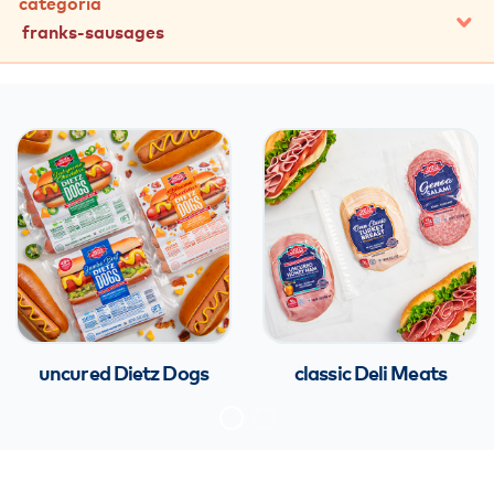
categoría
franks-sausages
todos
pavo
pollo
carne de res
jamón y cerdo
salchichas
uncured Dietz Dogs
classic Deli Meats