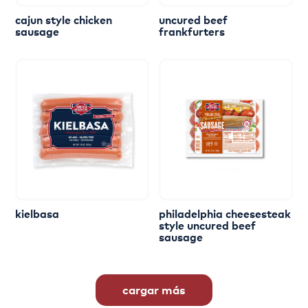
cajun
style
chicken
uncured
beef
sausage
frankfurters
kielbasa
philadelphia
cheesesteak
style
uncured
beef
sausage
cargar más