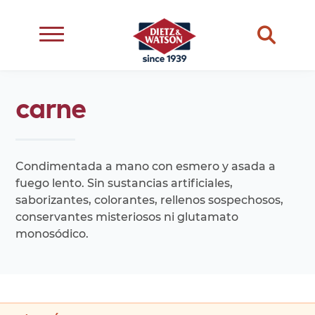
carne
dietary
dietz
meats
restriction
life
cheese
eating
occasion
better
snacks
type
Condimentada a mano con esmero y asada a
events
complements
fuego lento. Sin sustancias artificiales,
ingredient
saborizantes, colorantes, rellenos sospechosos,
transparency
conservantes misteriosos ni glutamato
monosódico.