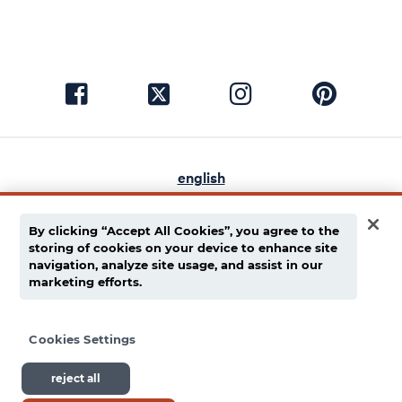
visit
visit
visit
visit
facebook
instagram
pinterest
twitter
english
español
By clicking “Accept All Cookies”, you agree to the
política de privacidad
storing of cookies on your device to enhance site
navigation, analyze site usage, and assist in our
cadena de suministro
marketing efforts.
términos de uso
Cookies Settings
© 1939 - 2026 Dietz & Watson. Todos los derechos
reject all
reservados.