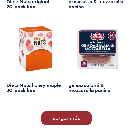
Dietz
Nuts
original
prosciutto
&
mozzarella
20-pack
box
panino
Dietz
Nuts
honey
maple
genoa
salami
&
20-pack
box
mozzarella
panino
cargar más