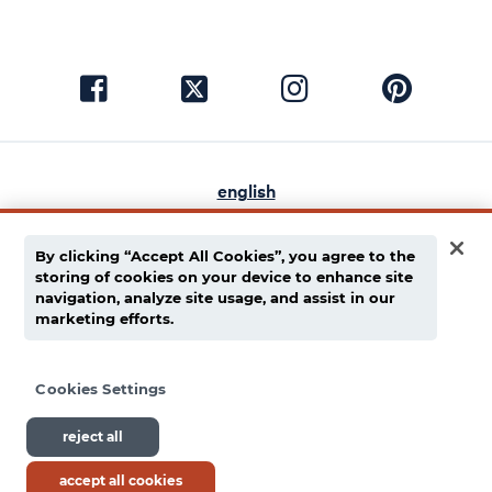
visit
visit
visit
visit
facebook
instagram
pinterest
twitter
english
español
By clicking “Accept All Cookies”, you agree to the
política de privacidad
storing of cookies on your device to enhance site
navigation, analyze site usage, and assist in our
cadena de suministro
marketing efforts.
términos de uso
Cookies Settings
© 1939 - 2026 Dietz & Watson. Todos los derechos
reject all
reservados.
accept all cookies