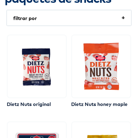
filtrar por
Palitos
Bocaditos
Orgánicas
Sin antibióticos
Keto
Dietz
Nuts
original
Dietz
Nuts
honey
maple