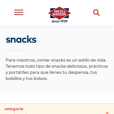
snacks
dietary
dietz
meats
restriction
life
cheese
eating
occasion
better
snacks
type
Para nosotros, comer snacks es un estilo de vida.
events
complements
Tenemos todo tipo de snacks deliciosos, prácticos
ingredient
y portátiles para que llenes tu despensa, tus
transparency
bolsillos y tus bolsos.
categoría