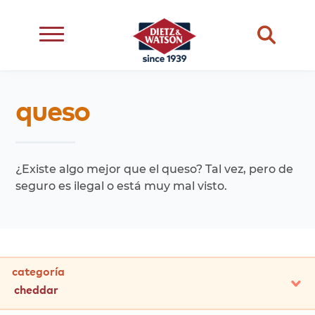
dietary
dietz
meats
queso
restriction
life
cheese
eating
occasion
better
snacks
type
events
¿Existe algo mejor que el queso? Tal vez, pero de
complements
seguro es ilegal o está muy mal visto.
ingredient
transparency
categoría
cheddar
todos
cheddar
americano
suizo
provolone
muenster
jack
panino
otros