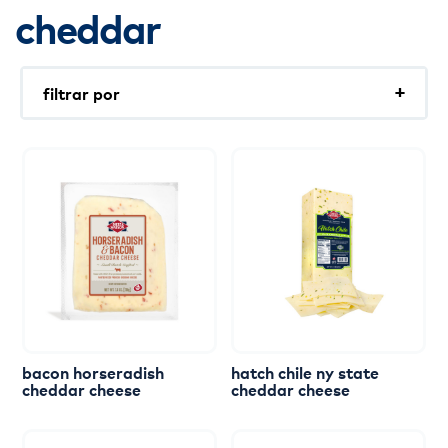
cheddar
filtrar por
En rebanadas
Para rebanar
En porciones
Keto
bacon
horseradish
hatch
chile
ny
state
cheddar
cheese
cheddar
cheese