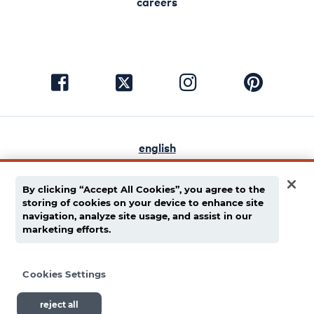
careers
visit
visit
visit
visit
facebook
instagram
pinterest
twitter
english
español
By clicking “Accept All Cookies”, you agree to the
política de privacidad
storing of cookies on your device to enhance site
navigation, analyze site usage, and assist in our
cadena de suministro
marketing efforts.
términos de uso
Cookies Settings
© 1939 - 2026 Dietz & Watson. Todos los derechos
reject all