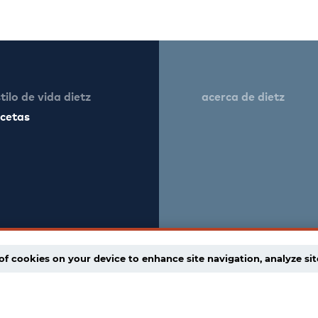
tilo de vida dietz
acerca de dietz
ecetas
of cookies on your device to enhance site navigation, analyze sit
na de suministro
términos de uso
eservados.