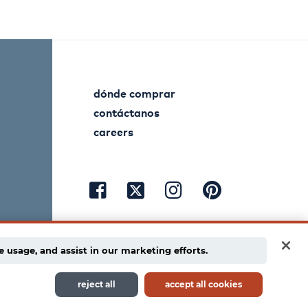
dónde comprar
contáctanos
careers
visit
visit
visit
visit
facebook
instagram
pinterest
twitter
e usage, and assist in our marketing efforts.
reject all
accept all cookies