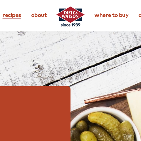
recipes
about
where to buy
d