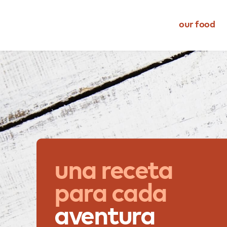
our food
meats
dietary restriction
dietz life
cheese
occasion
eating better
snacks
type
events
complements
ingredient transparency
una
receta
para
cada
aventura