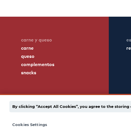
carne y queso
es
carne
r
queso
complementos
snacks
By clicking “Accept All Cookies”, you agree to the storing 
english
español
política de privacidad
cade
Cookies Settings
© 1939 - 2026 Dietz & Watson. Todos los derechos r