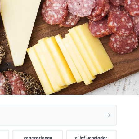
Search
recipes
vegetarianas
el influenciador